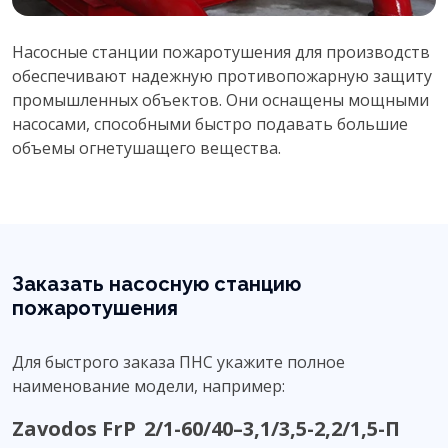
Насосные станции пожаротушения для производств
Э
обеспечивают надежную противопожарную защиту
т
промышленных объектов. Они оснащены мощными
р
насосами, способными быстро подавать большие
п
объемы огнетушащего вещества.
г
Заказать насосную станцию
пожаротушения
Для быстрого заказа ПНС укажите полное
наименование модели, например:
Zavodos FrP
2
/
1
-
60
/
40
–
3,1
/
3,5
-
2,2
/
1,5
-
П